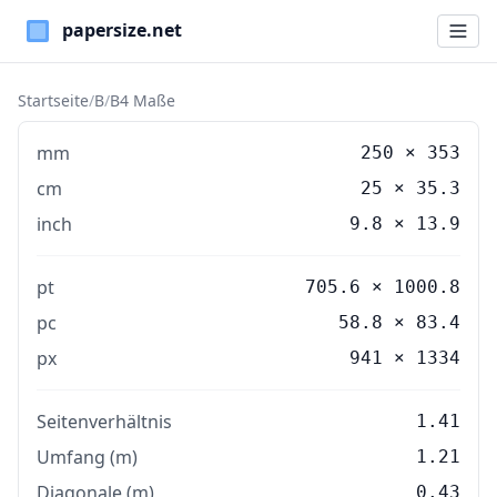
Paper Sizes
Startseite
/
B
/
B4 Maße
mm
250
×
353
cm
25
×
35.3
inch
9.8
×
13.9
pt
705.6 × 1000.8
pc
58.8 × 83.4
px
941 × 1334
Seitenverhältnis
1.41
Umfang (m)
1.21
Diagonale (m)
0.43