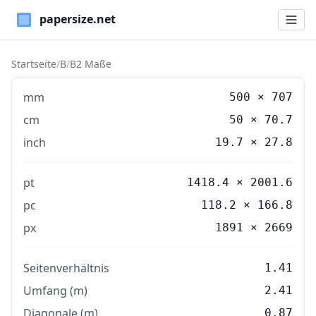
Paper Sizes
Startseite
/
B
/
B2 Maße
mm
500
×
707
cm
50
×
70.7
inch
19.7
×
27.8
pt
1418.4 × 2001.6
pc
118.2 × 166.8
px
1891 × 2669
Seitenverhältnis
1.41
Umfang (m)
2.41
Diagonale (m)
0.87