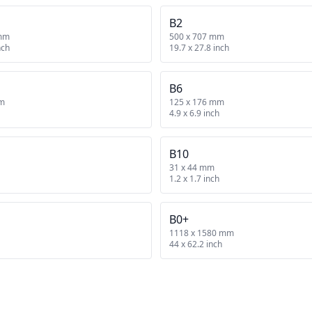
B2
 mm
500 x 707 mm
nch
19.7 x 27.8 inch
B6
mm
125 x 176 mm
4.9 x 6.9 inch
B10
31 x 44 mm
1.2 x 1.7 inch
B0+
1118 x 1580 mm
44 x 62.2 inch