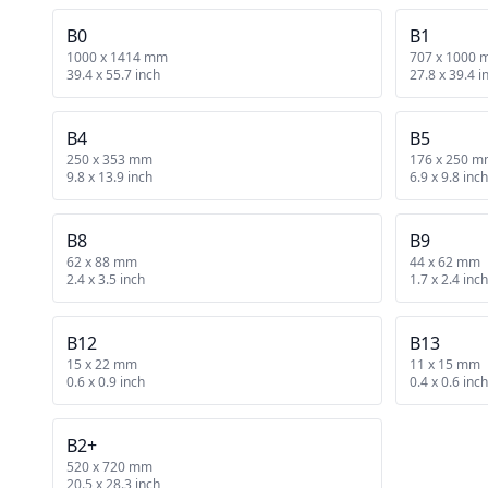
B0
B1
1000 x 1414 mm
707 x 1000
39.4 x 55.7 inch
27.8 x 39.4 i
B4
B5
250 x 353 mm
176 x 250 
9.8 x 13.9 inch
6.9 x 9.8 inch
B8
B9
62 x 88 mm
44 x 62 mm
2.4 x 3.5 inch
1.7 x 2.4 inch
B12
B13
15 x 22 mm
11 x 15 mm
0.6 x 0.9 inch
0.4 x 0.6 inch
B2+
520 x 720 mm
20.5 x 28.3 inch