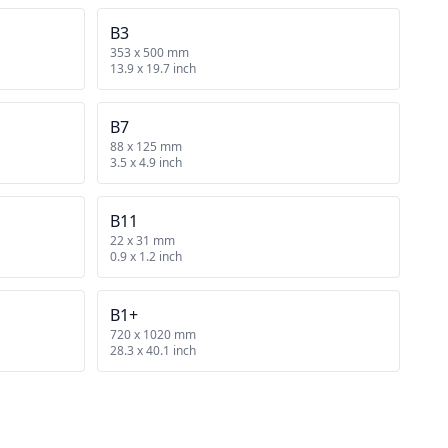
B3
353 x 500 mm
13.9 x 19.7 inch
B7
88 x 125 mm
3.5 x 4.9 inch
B11
22 x 31 mm
0.9 x 1.2 inch
B1+
720 x 1020 mm
28.3 x 40.1 inch