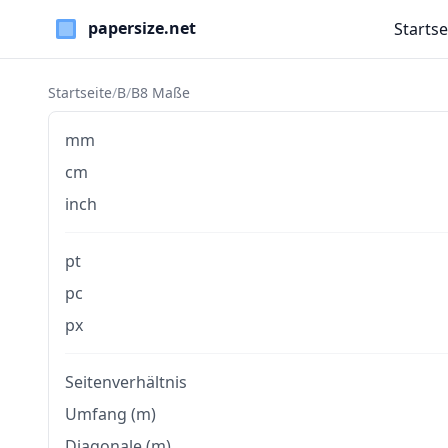
Startse
Paper Sizes
Startseite
/
B
/
B8 Maße
mm
cm
inch
pt
pc
px
Seitenverhältnis
Umfang (m)
Diagonale (m)