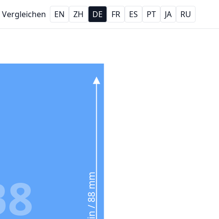
Vergleichen
EN
ZH
DE
FR
ES
PT
JA
RU
B8
3.5 in / 88 mm