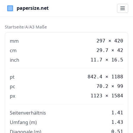
Paper Sizes
Startseite
/
A
/
A3 Maße
mm
297
×
420
cm
29.7
×
42
inch
11.7
×
16.5
pt
842.4 × 1188
pc
70.2 × 99
px
1123 × 1584
Seitenverhältnis
1.41
Umfang (m)
1.43
Diagonale (m)
0.51