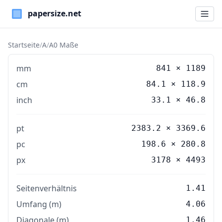
Paper Sizes
Startseite
/
A
/
A0 Maße
mm
841
×
1189
cm
84.1
×
118.9
inch
33.1
×
46.8
pt
2383.2 × 3369.6
pc
198.6 × 280.8
px
3178 × 4493
Seitenverhältnis
1.41
Umfang (m)
4.06
Diagonale (m)
1.46