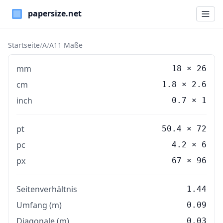
Paper Sizes
Startseite
/
A
/
A11 Maße
mm
18
×
26
cm
1.8
×
2.6
inch
0.7
×
1
pt
50.4 × 72
pc
4.2 × 6
px
67 × 96
Seitenverhältnis
1.44
Umfang (m)
0.09
Diagonale (m)
0.03