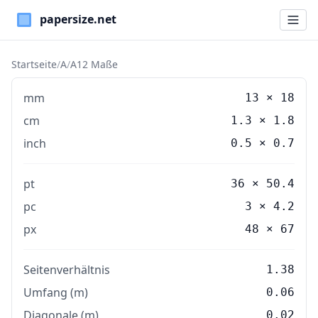
Paper Sizes
Startseite
/
A
/
A12 Maße
mm
13
×
18
cm
1.3
×
1.8
inch
0.5
×
0.7
pt
36 × 50.4
pc
3 × 4.2
px
48 × 67
Seitenverhältnis
1.38
Umfang (m)
0.06
Diagonale (m)
0.02