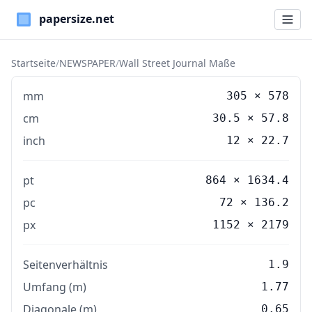
Paper Sizes
Startseite
/
NEWSPAPER
/
Wall Street Journal Maße
mm
305
×
578
cm
30.5
×
57.8
inch
12
×
22.7
pt
864 × 1634.4
pc
72 × 136.2
px
1152 × 2179
Seitenverhältnis
1.9
Umfang (m)
1.77
Diagonale (m)
0.65