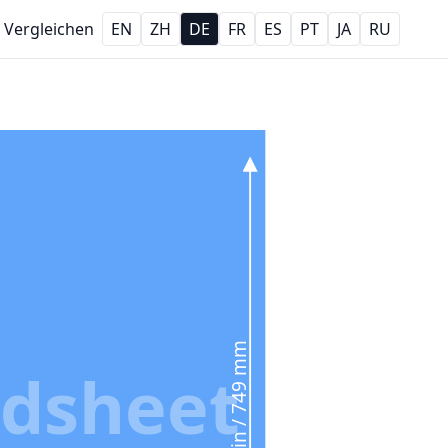
Vergleichen
EN
ZH
DE
FR
ES
PT
JA
RU
29.5 in / 749 mm
dsheet