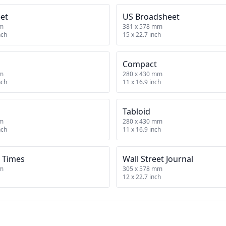
et
US Broadsheet
mm
381 x 578 mm
nch
15 x 22.7 inch
Compact
mm
280 x 430 mm
nch
11 x 16.9 inch
Tabloid
mm
280 x 430 mm
nch
11 x 16.9 inch
 Times
Wall Street Journal
mm
305 x 578 mm
12 x 22.7 inch