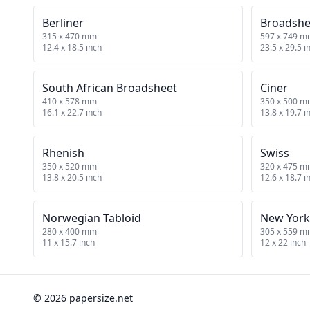
Berliner
Broadshe
315 x 470 mm
597 x 749 
12.4 x 18.5 inch
23.5 x 29.5 i
South African Broadsheet
Ciner
410 x 578 mm
350 x 500 
16.1 x 22.7 inch
13.8 x 19.7 i
Rhenish
Swiss
350 x 520 mm
320 x 475 
13.8 x 20.5 inch
12.6 x 18.7 i
Norwegian Tabloid
New York
280 x 400 mm
305 x 559 
11 x 15.7 inch
12 x 22 inch
© 2026 papersize.net