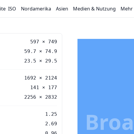
ite
ISO
Nordamerika
Asien
Medien & Nutzung
Mehr
597
×
749
59.7
×
74.9
23.5
×
29.5
1692 × 2124
141 × 177
2256 × 2832
Broa
1.25
2.69
0.96