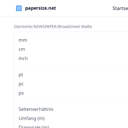
Startse
Paper Sizes
Startseite
/
NEWSPAPER
/
Broadsheet Maße
mm
cm
inch
pt
pc
px
Seitenverhältnis
Umfang (m)
Diagonale (m)