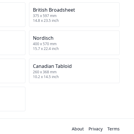
British Broadsheet
375 x 597 mm
14.8 x 23.5 inch
Nordisch
400 x 570 mm
15.7 x 22.4 inch
Canadian Tabloid
260 x 368 mm
10.2 x 14.5 inch
About
Privacy
Terms