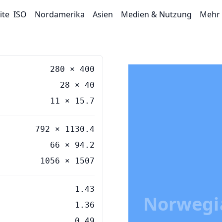
ite
ISO
Nordamerika
Asien
Medien & Nutzung
Mehr
280
×
400
28
×
40
11
×
15.7
792 × 1130.4
66 × 94.2
1056 × 1507
1.43
Norwegi
1.36
0.49