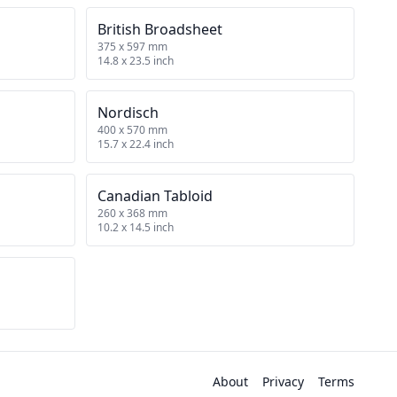
British Broadsheet
375 x 597 mm
14.8 x 23.5 inch
Nordisch
400 x 570 mm
15.7 x 22.4 inch
Canadian Tabloid
260 x 368 mm
10.2 x 14.5 inch
About
Privacy
Terms