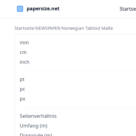
Startse
Paper Sizes
Startseite
/
NEWSPAPER
/
Norwegian Tabloid Maße
mm
cm
inch
pt
pc
px
Seitenverhältnis
Umfang (m)
Diagonale (m)