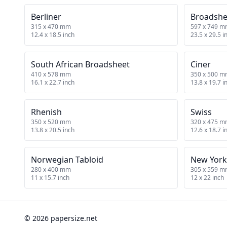
Berliner
Broadshe
315 x 470 mm
597 x 749 
12.4 x 18.5 inch
23.5 x 29.5 i
South African Broadsheet
Ciner
410 x 578 mm
350 x 500 
16.1 x 22.7 inch
13.8 x 19.7 i
Rhenish
Swiss
350 x 520 mm
320 x 475 
13.8 x 20.5 inch
12.6 x 18.7 i
Norwegian Tabloid
New York
280 x 400 mm
305 x 559 
11 x 15.7 inch
12 x 22 inch
© 2026 papersize.net