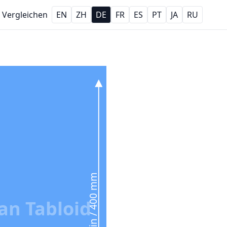
Vergleichen
EN
ZH
DE
FR
ES
PT
JA
RU
15.7 in / 400 mm
an Tabloid