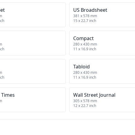
et
US Broadsheet
mm
381 x 578 mm
nch
15 x 22.7 inch
Compact
mm
280 x 430 mm
nch
11 x 16.9 inch
Tabloid
mm
280 x 430 mm
nch
11 x 16.9 inch
 Times
Wall Street Journal
mm
305 x 578 mm
12 x 22.7 inch