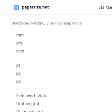
Startse
Paper Sizes
Startseite
/
IMPERIAL
/
Small Foolscap Maße
mm
cm
inch
pt
pc
px
Seitenverhältnis
Umfang (m)
Diagonale (m)