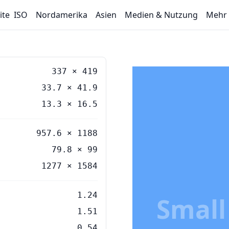
ite
ISO
Nordamerika
Asien
Medien & Nutzung
Mehr
337
×
419
33.7
×
41.9
13.3
×
16.5
957.6 × 1188
79.8 × 99
1277 × 1584
1.24
Small
1.51
0.54