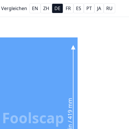
Vergleichen
EN
ZH
DE
FR
ES
PT
JA
RU
16.5 in / 419 mm
 Foolscap