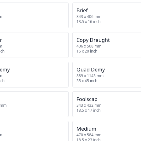
Brief
mm
343 x 406 mm
13.5 x 16 inch
r
Copy Draught
mm
406 x 508 mm
nch
16 x 20 inch
Demy
Quad Demy
mm
889 x 1143 mm
nch
35 x 45 inch
Foolscap
9 mm
343 x 432 mm
13.5 x 17 inch
Medium
mm
470 x 584 mm
18.5 x 23 inch