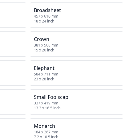
Broadsheet
457 x 610 mm
18 x 24 inch
Crown
381 x 508 mm
15 x 20 inch
Elephant
584 x 711 mm
23 x 28 inch
Small Foolscap
337 x 419 mm
13.3 x 16.5 inch
Monarch
184 x 267 mm
7.2 x 10.5 inch