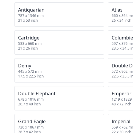
Antiquarian
Atlas
787 x 1346 mm
660 x 864 
31 x 53 inch
26 x 34 inch
Cartridge
Columbie
533 x 660 mm
597 x 876 
21 x 26 inch
23.5 x 34.5 i
Demy
Double 
445 x 572 mm
572 x 902 
17.5 x 22.5 inch
22.5 x 35.5 i
Double Elephant
Emperor
678 x 1016 mm
1219 x 182
26.7 x 40 inch
48 x 72 inch
Grand Eagle
Imperial
730 x 1067 mm
559 x 762 
28.7 x 42 inch
22 x 30 inch