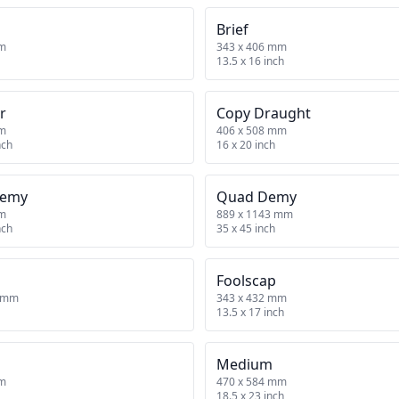
Brief
mm
343 x 406 mm
13.5 x 16 inch
r
Copy Draught
mm
406 x 508 mm
nch
16 x 20 inch
Demy
Quad Demy
mm
889 x 1143 mm
nch
35 x 45 inch
Foolscap
9 mm
343 x 432 mm
13.5 x 17 inch
Medium
mm
470 x 584 mm
18.5 x 23 inch