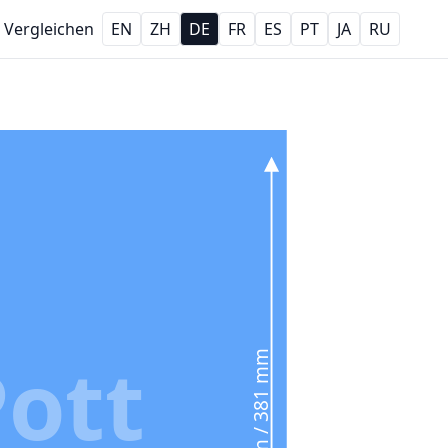
Vergleichen
EN
ZH
DE
FR
ES
PT
JA
RU
Pott
15 in / 381 mm