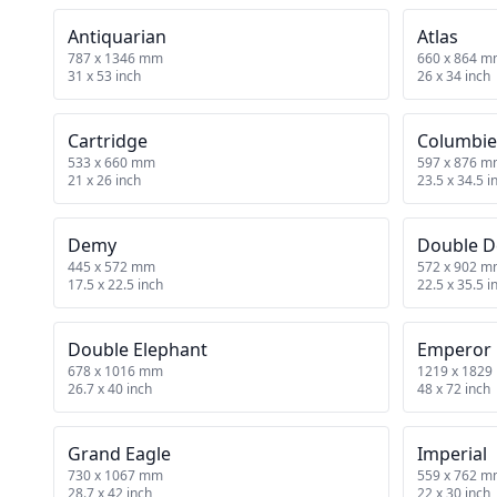
Antiquarian
Atlas
787 x 1346 mm
660 x 864 
31 x 53 inch
26 x 34 inch
Cartridge
Columbie
533 x 660 mm
597 x 876 
21 x 26 inch
23.5 x 34.5 i
Demy
Double 
445 x 572 mm
572 x 902 
17.5 x 22.5 inch
22.5 x 35.5 i
Double Elephant
Emperor
678 x 1016 mm
1219 x 182
26.7 x 40 inch
48 x 72 inch
Grand Eagle
Imperial
730 x 1067 mm
559 x 762 
28.7 x 42 inch
22 x 30 inch