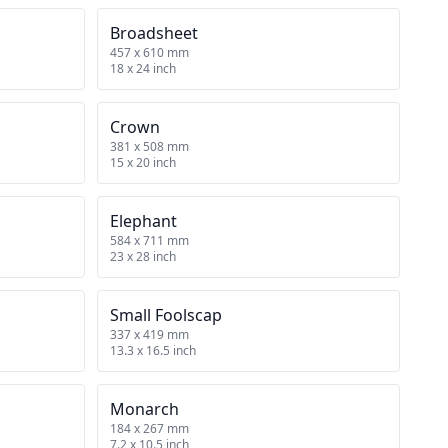
Broadsheet
457 x 610 mm
18 x 24 inch
Crown
381 x 508 mm
15 x 20 inch
Elephant
584 x 711 mm
23 x 28 inch
Small Foolscap
337 x 419 mm
13.3 x 16.5 inch
Monarch
184 x 267 mm
7.2 x 10.5 inch