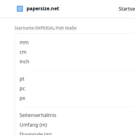
Startse
Paper Sizes
Startseite
/
IMPERIAL
/
Pott Maße
mm
cm
inch
pt
pc
px
Seitenverhältnis
Umfang (m)
Diagonale (m)