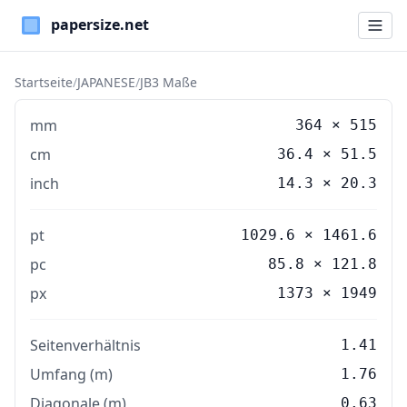
Paper Sizes
Startseite
/
JAPANESE
/
JB3 Maße
mm
364
×
515
cm
36.4
×
51.5
inch
14.3
×
20.3
pt
1029.6 × 1461.6
pc
85.8 × 121.8
px
1373 × 1949
Seitenverhältnis
1.41
Umfang (m)
1.76
Diagonale (m)
0.63