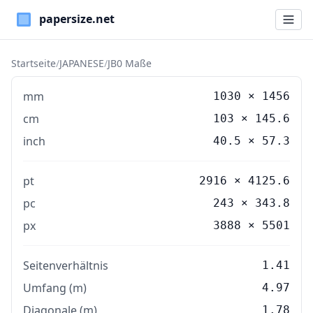
Paper Sizes
Startseite
/
JAPANESE
/
JB0 Maße
mm
1030
×
1456
cm
103
×
145.6
inch
40.5
×
57.3
pt
2916 × 4125.6
pc
243 × 343.8
px
3888 × 5501
Seitenverhältnis
1.41
Umfang (m)
4.97
Diagonale (m)
1.78