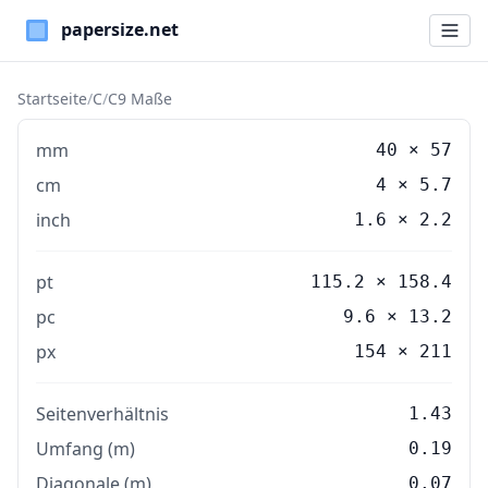
Paper Sizes
Startseite
/
C
/
C9 Maße
mm
40
×
57
cm
4
×
5.7
inch
1.6
×
2.2
pt
115.2 × 158.4
pc
9.6 × 13.2
px
154 × 211
Seitenverhältnis
1.43
Umfang (m)
0.19
Diagonale (m)
0.07