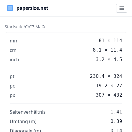
Paper Sizes
Startseite
/
C
/
C7 Maße
mm
81
×
114
cm
8.1
×
11.4
inch
3.2
×
4.5
pt
230.4 × 324
pc
19.2 × 27
px
307 × 432
Seitenverhältnis
1.41
Umfang (m)
0.39
Diagonale (m)
0.14