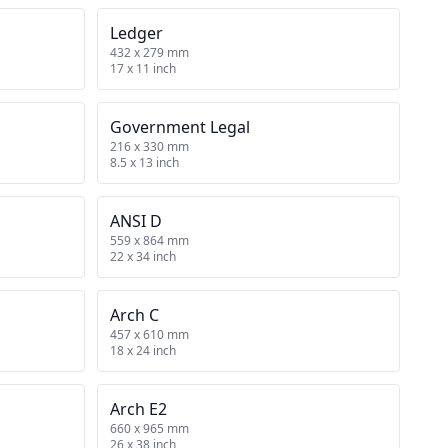
Ledger
432 x 279 mm
17 x 11 inch
Government Legal
216 x 330 mm
8.5 x 13 inch
ANSI D
559 x 864 mm
22 x 34 inch
Arch C
457 x 610 mm
18 x 24 inch
Arch E2
660 x 965 mm
26 x 38 inch