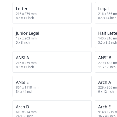
Letter
Legal
216 x 279 mm
216 x 356 
8.5 x 11 inch
8.5 x 14 inch
Junior Legal
Half Lett
127 x 203 mm
140 x 216 
5 x 8 inch
5.5 x 8.5 inch
ANSI A
ANSI B
216 x 279 mm
279 x 432 
8.5 x 11 inch
11 x 17 inch
ANSI E
Arch A
864 x 1118 mm
229 x 305 
34 x 44 inch
9 x 12 inch
Arch D
Arch E
610 x 914 mm
914 x 1219
24 x 36 inch
36 x 48 inch