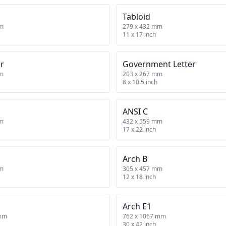
Tabloid
mm
279 x 432 mm
11 x 17 inch
er
Government Letter
mm
203 x 267 mm
8 x 10.5 inch
ANSI C
mm
432 x 559 mm
17 x 22 inch
Arch B
mm
305 x 457 mm
12 x 18 inch
Arch E1
 mm
762 x 1067 mm
30 x 42 inch