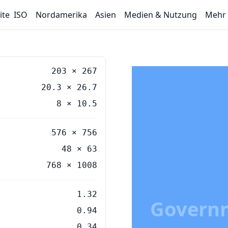
ite
ISO
Nordamerika
Asien
Medien & Nutzung
Mehr
203
×
267
20.3
×
26.7
8
×
10.5
576 × 756
48 × 63
768 × 1008
1.32
Governm
0.94
0.34