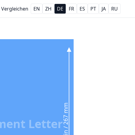
Vergleichen
EN
ZH
DE
FR
ES
PT
JA
RU
10.5 in / 267 mm
ent Letter