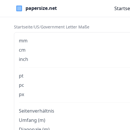
Startse
Paper Sizes
Startseite
/
US
/
Government Letter Maße
mm
cm
inch
pt
pc
px
Seitenverhältnis
Umfang (m)
Diagonale (m)