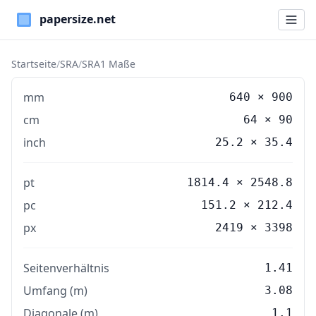
Paper Sizes
Startseite
/
SRA
/
SRA1 Maße
mm
640
×
900
cm
64
×
90
inch
25.2
×
35.4
pt
1814.4 × 2548.8
pc
151.2 × 212.4
px
2419 × 3398
Seitenverhältnis
1.41
Umfang (m)
3.08
Diagonale (m)
1.1