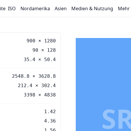
ite
ISO
Nordamerika
Asien
Medien & Nutzung
Mehr
900
×
1280
90
×
128
35.4
×
50.4
2548.8 × 3628.8
212.4 × 302.4
3398 × 4838
S
1.42
4.36
1.56