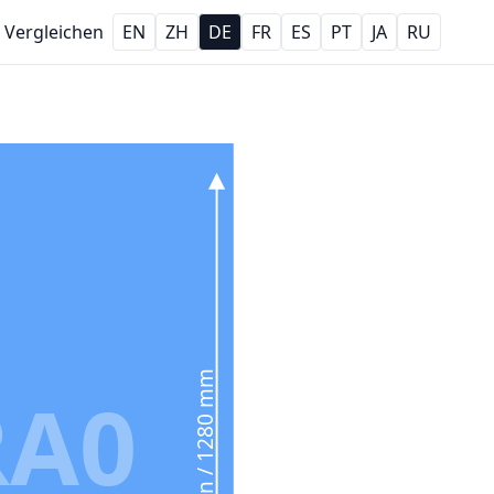
Vergleichen
EN
ZH
DE
FR
ES
PT
JA
RU
50.4 in / 1280 mm
RA0