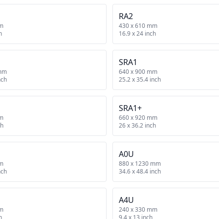
RA2
mm
430 x 610 mm
h
16.9 x 24 inch
SRA1
 mm
640 x 900 mm
nch
25.2 x 35.4 inch
SRA1+
mm
660 x 920 mm
ch
26 x 36.2 inch
A0U
mm
880 x 1230 mm
nch
34.6 x 48.4 inch
A4U
mm
240 x 330 mm
h
9.4 x 13 inch