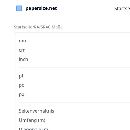
Startse
Paper Sizes
Startseite
/
RA
/
SRA0 Maße
mm
cm
inch
pt
pc
px
Seitenverhältnis
Umfang (m)
Diagonale (m)