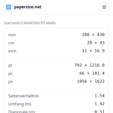
Paper Sizes
Startseite
/
CANADIAN
/
P3 Maße
mm
280
×
430
cm
28
×
43
inch
11
×
16.9
pt
792 × 1216.8
pc
66 × 101.4
px
1056 × 1622
Seitenverhältnis
1.54
Umfang (m)
1.42
Diagonale (m)
0.51