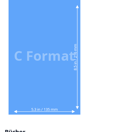
8.5 in / 216 mm
C Format
5.3 in / 135 mm
Bücher