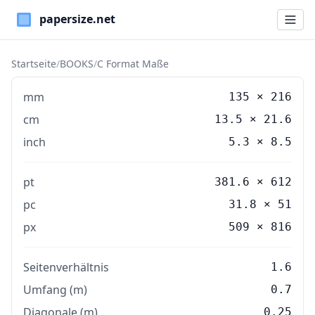
Paper Sizes
Startseite
/
BOOKS
/
C Format Maße
mm
135
×
216
cm
13.5
×
21.6
inch
5.3
×
8.5
pt
381.6 × 612
pc
31.8 × 51
px
509 × 816
Seitenverhältnis
1.6
Umfang (m)
0.7
Diagonale (m)
0.25