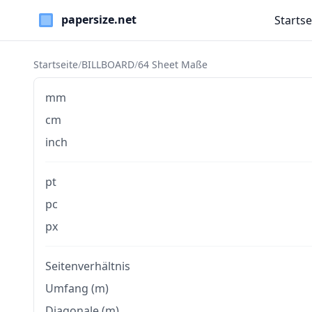
Startse
Paper Sizes
Startseite
/
BILLBOARD
/
64 Sheet Maße
mm
cm
inch
pt
pc
px
Seitenverhältnis
Umfang (m)
Diagonale (m)