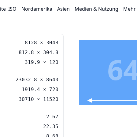
ite
ISO
Nordamerika
Asien
Medien & Nutzung
Mehr
8128
×
3048
812.8
×
304.8
64
319.9
×
120
23032.8 × 8640
1919.4 × 720
30710 × 11520
2.67
22.35
8.68