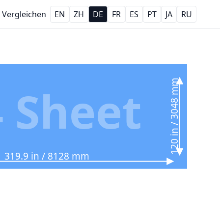
Vergleichen
EN
ZH
DE
FR
ES
PT
JA
RU
120 in / 3048 mm
 Sheet
319.9 in / 8128 mm